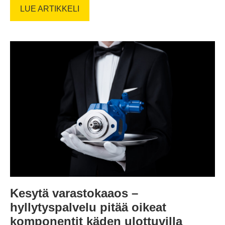
LUE ARTIKKELI
Kesytä varastokaaos –
hyllytyspalvelu pitää oikeat
komponentit käden ulottuvilla