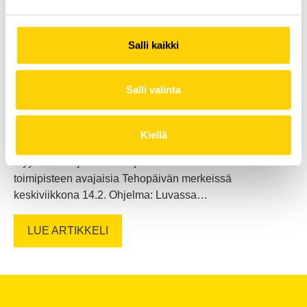
Salli kaikki
Salli valinta
Tehopäivät Lahden myymälässä ja
huoltokorjaamolla 14.2.
Kiellä
Kohta ne alkavat – oletko valmis? Tehohydron
myymälässä ja huoltokorjaamolla vietetään Lahden
toimipisteen avajaisia Tehopäivän merkeissä
keskiviikkona 14.2. Ohjelma: Luvassa…
LUE ARTIKKELI