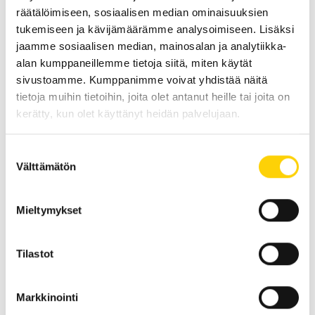
räätälöimiseen, sosiaalisen median ominaisuuksien
tukemiseen ja kävijämäärämme analysoimiseen. Lisäksi
jaamme sosiaalisen median, mainosalan ja analytiikka-
“Palveluammattihan tämä on” –
alan kumppaneillemme tietoja siitä, miten käytät
asiakaslähtöisyys on tärkeä arvo
sivustoamme. Kumppanimme voivat yhdistää näitä
tietoja muihin tietoihin, joita olet antanut heille tai joita on
Meillä on ratkaisu. Tämän voimme todeta rinta rottingilla,
kerätty, kun olet käyttänyt heidän palvelujaan.
sillä asiakaslähtöisyys läpileikkaa kaikkea toimintaamme.
Asiakassuhteemme lähtevät aina liikkeelle asiakkaan
Suostumuksen
tarpeista, ja…
Välttämätön
valinta
LUE ARTIKKELI
Mieltymykset
Tilastot
Markkinointi