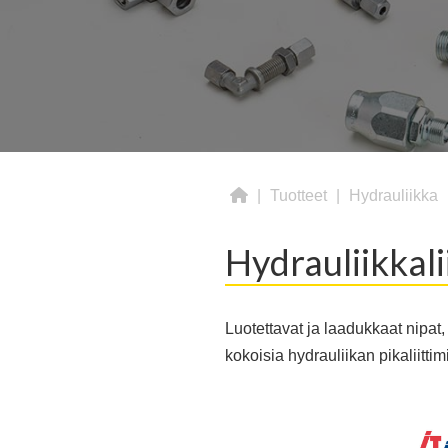
|
Tuotteet
|
Hydrauliikka
Hydrauliikkali
Luotettavat ja laadukkaat nipat,
kokoisia hydrauliikan pikaliittimi