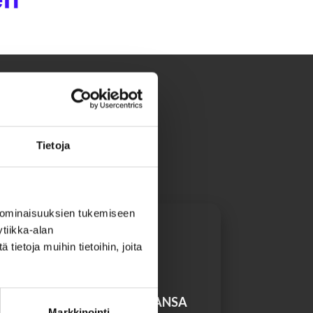
pompaa elämää toimittamalla
Tietoja
merosta.
 ominaisuuksien tukemiseen
tiikka-alan
ietoja muihin tietoihin, joita
TILAA MINNE TAHANSA
Markkinointi