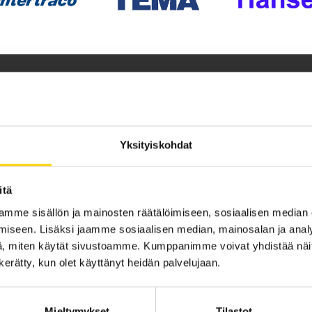
KUINKA VOIMME AUTTAA?
mitä tarvitset. Tarjoamme sinulle mielenrauhaa ja hel
Yksityiskohdat
hydrauliikan ja pneumatiikan osat ja ratkaisut yhdestä nu
itä
mme sisällön ja mainosten räätälöimiseen, sosiaalisen median
iseen. Lisäksi jaamme sosiaalisen median, mainosalan ja analy
, miten käytät sivustoamme. Kumppanimme voivat yhdistää näitä t
n kerätty, kun olet käyttänyt heidän palvelujaan.
LÄHETÄ VIESTI
TULE KÄYMÄÄN
Mieltymykset
Tilastot