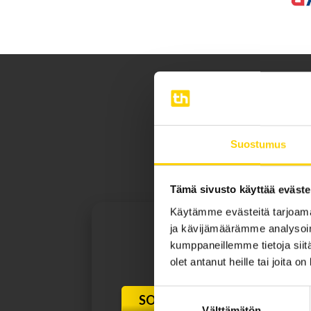
Me Tehohydrolla tiedämme, 
Suostumus
kaikki 
Tämä sivusto käyttää eväste
Käytämme evästeitä tarjoama
ja kävijämäärämme analysoim
kumppaneillemme tietoja siitä
olet antanut heille tai joita o
Suostumuksen
SOITA 010 248 6100
Välttämätön
valinta