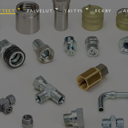
TTEET
PALVELUT
YRITYS
REKRY
A