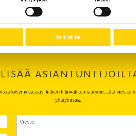
info@tehohydro.fi
Ruukintie 16, Lappeenranta
ma-pe klo 7:00 - 16:30
Salli valinta
 LISÄÄ ASIANTUNTIJOIL
sa kysymyksissäsi liittyen liitinvalikoimaamme. Jätä viestisi m
yhteydessä.