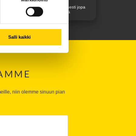
Nopea toimitus kansainvälisesti jopa
seuraavana päivänä
Salli kaikki
TAMME
eille, niin olemme sinuun pian