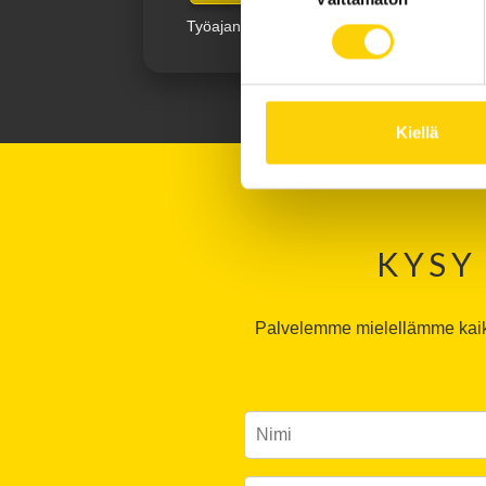
Työajan ulkopuolella
010 248 6100
Kiellä
KYSY
Palvelemme mielellämme kaikis