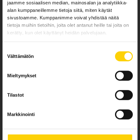
jaamme sosiaalisen median, mainosalan ja analytiikka-
alan kumppaneillemme tietoja siitä, miten käytät
sivustoamme. Kumppanimme voivat yhdistää näitä
SOITA 010 248 6100
tietoja muihin tietoihin, joita olet antanut heille tai joita on
Työajan ulkopuolella
010 248 6100
kerätty, kun olet käyttänyt heidän palvelujaan.
Suostumuksen
Välttämätön
valinta
LÄHETÄ VIESTI
Mieltymykset
info@tehohydro.fi
Tilastot
Markkinointi
TULE KÄYMÄÄN
Ruukintie 16, Lappeenranta
ma-pe klo 7:00 - 16:30