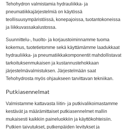
Tehohydron valmistamia hydrauliikka- ja
pneumatiikkajärjestelmiä on käytössä
teollisuusympäristöissä, konepajoissa, tuotantokoneissa
ja liikkuvassakalustossa.
Suunnittelu-, huolto- ja korjaustoiminnamme tuoma
kokemus, tuotetietomme sekä käyttämämme laadukkaat
hydrauliikka- ja pneumatiikkakomponentit mahdollistavat
tarkoituksenmukaisen ja kustannustehokkaan
järjestelmävalmistuksen. Järjestelmään saat
Tehohydrosta myös ohjaukseen tarvittavan tekniikan.
Putkiasennelmat
Valmistamme kattavasta liitin- ja putkivalikoimastamme
kestävät ja määrämittaiset putkiasennelmet mallin
mukaisesti kaikkiin paineluokkiin ja käyttökohteisiin.
Putkien taivutukset, putkenpäiden levitykset ja