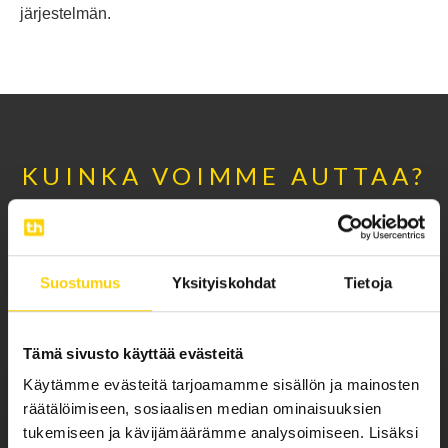
järjestelmän.
KUINKA VOIMME AUTTAA?
Me Tehohydrolla tiedämme, mitä tarvitset.
Tarjoamme sinulle mielenrauhaa ja helpompaa
Suostumus
Yksityiskohdat
Tietoja
elämää toimittamalla kaikki hydrauliikan ja
pneumatiikan osat ja ratkaisut yhdestä numerosta.
Tämä sivusto käyttää evästeitä
Käytämme evästeitä tarjoamamme sisällön ja mainosten
räätälöimiseen, sosiaalisen median ominaisuuksien
tukemiseen ja kävijämäärämme analysoimiseen. Lisäksi