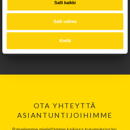
Salli kaikki
Salli valinta
TILAA MINNE TAHANSA
Kiellä
Nopea toimitus kansainvälisesti jopa seuraavana päivänä
OTA YHTEYTTÄ
ASIANTUNTIJOIHIMME
Palvelemme mielellämme kaikissa kysymyksissäsi.