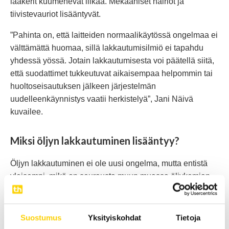
laakerit kuumenevat liikaa. Mekaaniset häiriöt ja
tiivistevauriot lisääntyvät.
”Pahinta on, että laitteiden normaalikäytössä ongelmaa ei
välttämättä huomaa, sillä lakkautumisilmiö ei tapahdu
yhdessä yössä. Jotain lakkautumisesta voi päätellä siitä,
että suodattimet tukkeutuvat aikaisempaa helpommin tai
huoltoseisautuksen jälkeen järjestelmän
uudelleenkäynnistys vaatii herkistelyä”, Jani Näivä
kuvailee.
Miksi öljyn lakkautuminen lisääntyy?
Öljyn lakkautuminen ei ole uusi ongelma, mutta entistä
yleisempi, mikä on seurausta muun muassa öljykemian
muutoksesta. Nykyään pyritään tuottamaan
ympäristöystävällisempiä voitelu- ja hydrauliöljyjä. Uudet
öljyt ovat tasalaatuisia ja pitkälle jalostettuja. Valitettavasti
Suostumus
Yksityiskohdat
Tietoja
ne eivät kuitenkaan liuota lakkamaisia epäpuhtauksia