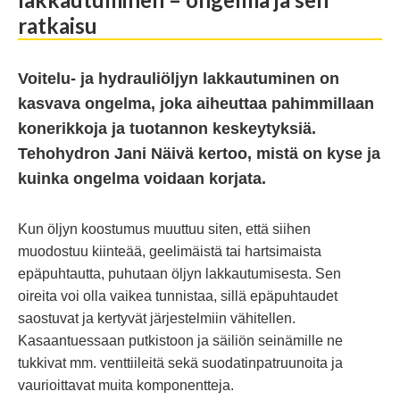
ratkaisu
Voitelu- ja hydrauliöljyn lakkautuminen on
kasvava ongelma, joka aiheuttaa pahimmillaan
konerikkoja ja tuotannon keskeytyksiä.
Tehohydron Jani Näivä kertoo, mistä on kyse ja
kuinka ongelma voidaan korjata.
Kun öljyn koostumus muuttuu siten, että siihen
muodostuu kiinteää, geelimäistä tai hartsimaista
epäpuhtautta, puhutaan öljyn lakkautumisesta. Sen
oireita voi olla vaikea tunnistaa, sillä epäpuhtaudet
saostuvat ja kertyvät järjestelmiin vähitellen.
Kasaantuessaan putkistoon ja säiliön seinämille ne
tukkivat mm. venttiileitä sekä suodatinpatruunoita ja
vaurioittavat muita komponentteja.