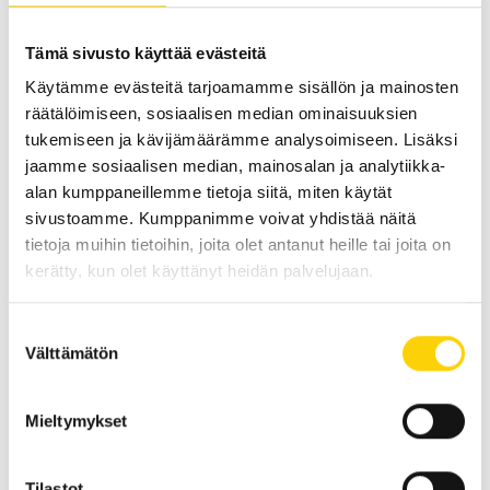
yhtä tehokkaasti kuin perinteiset öljyt.
Tämä sivusto käyttää evästeitä
Öljyn lisääntyvä lakkautuminen on siis hyvän asian
Käytämme evästeitä tarjoamamme sisällön ja mainosten
mukana seurannut ikävä sivutuote, joka on huomioitava.
räätälöimiseen, sosiaalisen median ominaisuuksien
Toki ilmiöön vaikuttavat muutkin seikat järjestelmissä ja
tukemiseen ja kävijämäärämme analysoimiseen. Lisäksi
olosuhteissa. Asiaan kannattaa puuttua ennen, kun se
jaamme sosiaalisen median, mainosalan ja analytiikka-
aiheuttaa suurempia ongelmia. Öljyn kuntoa seuraamalla
alan kumppaneillemme tietoja siitä, miten käytät
ja oikein ajoitetulla lakkautumistuotteen poistamisella
sivustoamme. Kumppanimme voivat yhdistää näitä
vältetään ylimääräisiä tuotantokatkoksia, varaosakuluja,
tietoja muihin tietoihin, joita olet antanut heille tai joita on
huoltokustannuksia ja ennenaikaisia öljynvaihtoja.
kerätty, kun olet käyttänyt heidän palvelujaan.
Lakkautumisen poisto VEU-F -laitteella
Suostumuksen
(Varnish elimination unit – filtration)
Välttämätön
valinta
”Otamme muun muassa ennakkohuoltokierroksilla paljon
Mieltymykset
öljynäytteitä. Niistä pystyy päättelemään, onko öljy
mahdollisesti lakkautunut. Usein asiakkaan kanssa
keskustelu vahvistaa epäilyn. Laitteistossa on voinut olla
Tilastot