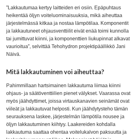
”Lakkautumaa kertyy laitteiden eri osiin. Epäpuhtaus
heikentää öljyn voiteluominaisuuksia, mikä aiheuttaa
järjestelmässä kitkaa ja nostaa lämpötilaa. Komponentit
ja lakkautuneet ohjausventtiilit eivät enää toimi kunnolla
tai jumittuvat kiinni, ja komponenttien liukupinnat alkavat
vaurioitua”, selvittää Tehohydron projektipäällikkö Jani
Näivä.
Mitä lakkautuminen voi aiheuttaa?
Pahimmillaan hartsimainen lakkautuma liimaa kiinni
ohjaus- ja säätöventtiilien pienet välykset. Vaarassa ovat
myös jäähdyttimet, joissa virtauskanavien seinämät ovat
viileät ja lakkautuvat helposti. Kun jäähdytysteho tämän
seurauksena laskee, järjestelmän lämpötila nousee ja
öljyn lakkautuminen kiihtyy. Laakereiden kohdalla
lakkautuma saattaa ohentaa voitelukalvon paksuutta ja