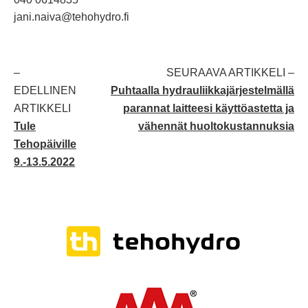
jani.naiva@tehohydro.fi
–
SEURAAVA ARTIKKELI –
EDELLINEN
Puhtaalla hydrauliikkajärjestelmällä
ARTIKKELI
parannat laitteesi käyttöastetta ja
Tule
vähennät huoltokustannuksia
Tehopäiville
9.-13.5.2022