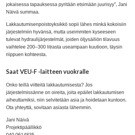
jokaisessa tapauksessa pyritään etsimään juurisyy”, Jani
Näivä summaa.
Lakkautumisenpoistoyksikkö sopii lähes minkä kokoisiin
järjestelmiin hyvänsä, mutta useimmiten kyseeseen
tulevat hydraulijärjestelmät, joiden öljysäiliön tilavuus
vaihtelee 200–300 litrasta useampaan kuutioon, täysin
riippuen kohteesta.
Saat VEU-F -laitteen vuokralle
Onko teillä viitteitä lakkautumisesta? Jos
järjestelmissänne on oireita, joita epäilet lakkautumisen
aiheuttamiksi, niin selvitetään asia ja hoidetaan kuntoon.
Ota yhteyttä, sovitaan asiasta lähemmin.
Jani Näivä
Projektipäällikkö
040 0614835