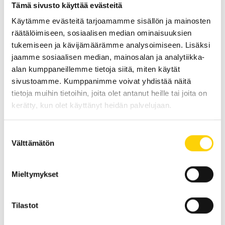
Controller
Tämä sivusto käyttää evästeitä
045 6337800
Käytämme evästeitä tarjoamamme sisällön ja mainosten
hanne.jussila@tehohydro.fi
räätälöimiseen, sosiaalisen median ominaisuuksien
tukemiseen ja kävijämäärämme analysoimiseen. Lisäksi
jaamme sosiaalisen median, mainosalan ja analytiikka-
– EDELLINEN ARTIKKELI
SEURAAVA ARTIKKELI –
alan kumppaneillemme tietoja siitä, miten käytät
Teemu Rossi
Korjaamon työn vastaanotto
sivustoamme. Kumppanimme voivat yhdistää näitä
tietoja muihin tietoihin, joita olet antanut heille tai joita on
kerätty, kun olet käyttänyt heidän palvelujaan.
Suostumuksen
Välttämätön
valinta
Mieltymykset
Tilastot