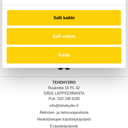
Salli kaikki
Salli valinta
Kiellä
Facebook
LinkedIn
TEHOHYDRO
Ruukintie 16 PL 42
53501 LAPPEENRANTA
Puh. 010 248 6100
info@tehohydro.fi
Rekisteri- ja tietosuojaseloste
Henkilötietojen käsittelykäytäntö
Evästekäytännöt