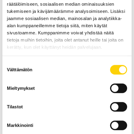
räätälöimiseen, sosiaalisen median ominaisuuksien
– EDELLINEN ARTIKKELI
SEURAAVA ARTIKKELI –
tukemiseen ja kävijämäärämme analysoimiseen. Lisäksi
Hansaflex
SUN Hydraulics
jaamme sosiaalisen median, mainosalan ja analytiikka-
alan kumppaneillemme tietoja siitä, miten käytät
sivustoamme. Kumppanimme voivat yhdistää näitä
tietoja muihin tietoihin, joita olet antanut heille tai joita on
kerätty, kun olet käyttänyt heidän palvelujaan.
Suostumuksen
Välttämätön
valinta
Mieltymykset
Tilastot
Markkinointi