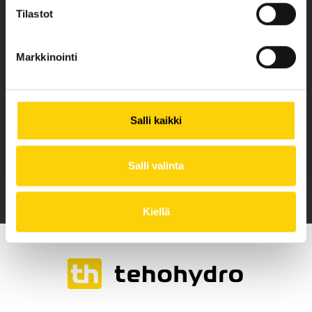
TULE KÄYMÄÄN
Tilastot
Ruukintie 16, Lappeenranta
ma-pe klo 7:00 - 16:30
Markkinointi
Salli kaikki
TILAA MINNE TAHANSA
Nopea toimitus kansainvälisesti jopa seuraavana päivänä
Salli valinta
Kiellä