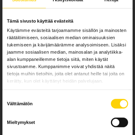
Tämä sivusto käyttää evästeitä
Käytämme evästeitä tarjoamamme sisällön ja mainosten
räätälöimiseen, sosiaalisen median ominaisuuksien
SOITA 010 248 6100
tukemiseen ja kävijämäärämme analysoimiseen. Lisäksi
Työajan ulkopuolella
010 248 6100
jaamme sosiaalisen median, mainosalan ja analytiikka-
alan kumppaneillemme tietoja siitä, miten käytät
sivustoamme. Kumppanimme voivat yhdistää näitä
tietoja muihin tietoihin, joita olet antanut heille tai joita on
kerätty, kun olet käyttänyt heidän palvelujaan.
LÄHETÄ VIESTI
Suostumuksen
info@tehohydro.fi
Välttämätön
valinta
Mieltymykset