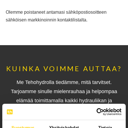
Olemme poistaneet antamasi sähköpostiosoitteen
sähköisen markkinoinnin kontaktilistalta.
KUINKA VOIMME AUTTAA?
Me Tehohydrolla tiedämme, mitä tarvitset.
Tarjoamme sinulle mielenrauhaa ja helpompaa
elämää toimittamalla kaikki hydrauliikan ja
pneumatiikan osat ja ratkaisut yhdestä numerosta.
Suostumus
Yksityiskohdat
Tietoja