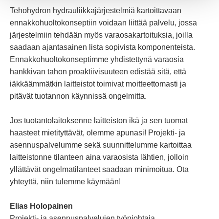
Tehohydron hydrauliikkajärjestelmiä kartoittavaan
ennakkohuoltokonseptiin voidaan liittää palvelu, jossa
järjestelmiin tehdään myös varaosakartoituksia, joilla
saadaan ajantasainen lista sopivista komponenteista.
Ennakkohuoltokonseptimme yhdistettynä varaosia
hankkivan tahon proaktiivisuuteen edistää sitä, että
iäkkäämmätkin laitteistot toimivat moitteettomasti ja
pitävät tuotannon käynnissä ongelmitta.
Jos tuotantolaitoksenne laitteiston ikä ja sen tuomat
haasteet mietityttävät, olemme apunasi! Projekti- ja
asennuspalvelumme sekä suunnittelumme kartoittaa
laitteistonne tilanteen aina varaosista lähtien, jolloin
yllättävät ongelmatilanteet saadaan minimoitua. Ota
yhteyttä, niin tulemme käymään!
Elias Holopainen
Projekti- ja asennuspalvelujen työnjohtaja