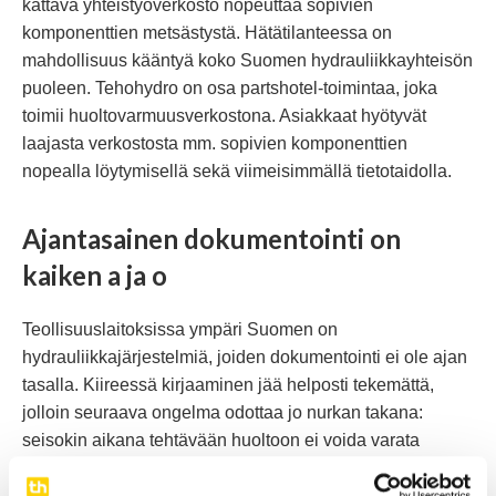
kattava yhteistyöverkosto nopeuttaa sopivien
komponenttien metsästystä. Hätätilanteessa on
mahdollisuus kääntyä koko Suomen hydrauliikkayhteisön
puoleen. Tehohydro on osa partshotel-toimintaa, joka
toimii huoltovarmuusverkostona. Asiakkaat hyötyvät
laajasta verkostosta mm. sopivien komponenttien
nopealla löytymisellä sekä viimeisimmällä tietotaidolla.
Ajantasainen dokumentointi on
kaiken a ja o
Teollisuuslaitoksissa ympäri Suomen on
hydrauliikkajärjestelmiä, joiden dokumentointi ei ole ajan
tasalla. Kiireessä kirjaaminen jää helposti tekemättä,
jolloin seuraava ongelma odottaa jo nurkan takana:
seisokin aikana tehtävään huoltoon ei voida varata
sopivia varaosia, jos osaluettelon nimikkeistö on
vuosikymmeniä vanha. Myöskään piirustuksiin ei aina