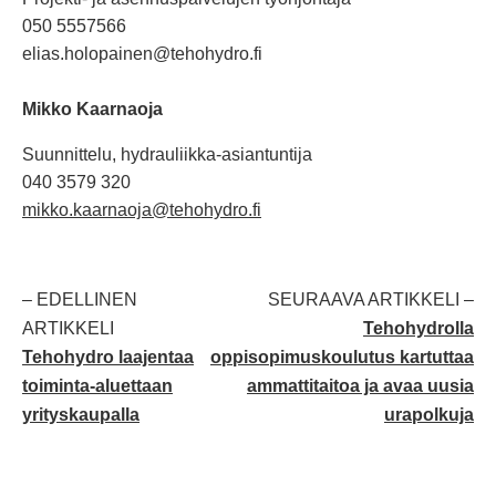
050 5557566
elias.holopainen@tehohydro.fi
Mikko Kaarnaoja
Suunnittelu, hydrauliikka-asiantuntija
040 3579 320
mikko.kaarnaoja@tehohydro.fi
– EDELLINEN
SEURAAVA ARTIKKELI –
ARTIKKELI
Tehohydrolla
Tehohydro laajentaa
oppisopimuskoulutus kartuttaa
toiminta-aluettaan
ammattitaitoa ja avaa uusia
yrityskaupalla
urapolkuja