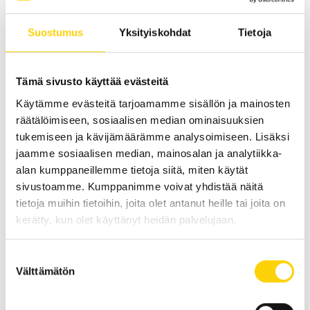
päivitetä tehtyjä muokkauksia, jolloin piirustusten
Suostumus
Yksityiskohdat
Tietoja
perusteella suunniteltuun kunnossapitotyöhön joudutaan
tekemään muutoksia lennosta, ja tuotantokatkoksen
pituus voi pidentyä.
Tämä sivusto käyttää evästeitä
Teollisuudessa hydrauliikka on aina osa suurempaa
Käytämme evästeitä tarjoamamme sisällön ja mainosten
räätälöimiseen, sosiaalisen median ominaisuuksien
kokonaisuutta, ohjaten varsinaisia mekaanisia laitteita.
tukemiseen ja kävijämäärämme analysoimiseen. Lisäksi
Siksi hydrauliikan komponentteja päivittäessä on tärkeää
jaamme sosiaalisen median, mainosalan ja analytiikka-
ymmärtää, miten laitteisto on suunniteltu alunperin ja
alan kumppaneillemme tietoja siitä, miten käytät
miten uudet komponentit vaikuttavat kokonaistoimintaan.
sivustoamme. Kumppanimme voivat yhdistää näitä
Tällöin tärkeään rooliin nousevat ajantasainen
tietoja muihin tietoihin, joita olet antanut heille tai joita on
dokumentaatio sekä hydrauliikkalaitteiston ja sen
kerätty, kun olet käyttänyt heidän palvelujaan.
ominaisuuksien tunteminen – hydrauliikka-alan
ammattilaisen tärkeyttä ei siis voi liiaksi korostaa.
Suostumuksen
Välttämätön
valinta
Ennakkoon tehty kartoitus säästää
arvokasta aikaa