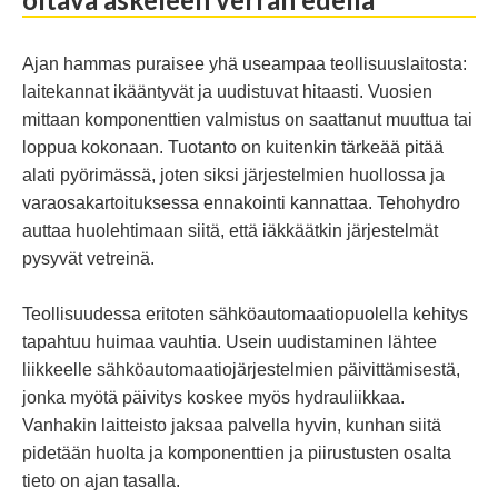
Ajan hammas puraisee yhä useampaa teollisuuslaitosta:
laitekannat ikääntyvät ja uudistuvat hitaasti. Vuosien
mittaan komponenttien valmistus on saattanut muuttua tai
loppua kokonaan. Tuotanto on kuitenkin tärkeää pitää
alati pyörimässä, joten siksi järjestelmien huollossa ja
varaosakartoituksessa ennakointi kannattaa. Tehohydro
auttaa huolehtimaan siitä, että iäkkäätkin järjestelmät
pysyvät vetreinä.
Teollisuudessa eritoten sähköautomaatiopuolella kehitys
tapahtuu huimaa vauhtia. Usein uudistaminen lähtee
liikkeelle sähköautomaatiojärjestelmien päivittämisestä,
jonka myötä päivitys koskee myös hydrauliikkaa.
Vanhakin laitteisto jaksaa palvella hyvin, kunhan siitä
pidetään huolta ja komponenttien ja piirustusten osalta
tieto on ajan tasalla.